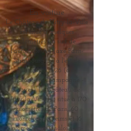
En voiture
Le Château de Vitry-la-Ville
est situé à quelques
kilomètres au sud de
l'autoroute A4 (axe Paris-
Strasbourg) et à l'est de
l'autoroute A26 (axe
Châlons-en-Champagne -
Troyes). Le Château de
Vitry-la-Ville est situé à 170
kilomètres de Paris, 60
kilomètres de Reims et 16
kilomètres de Châlons-en-