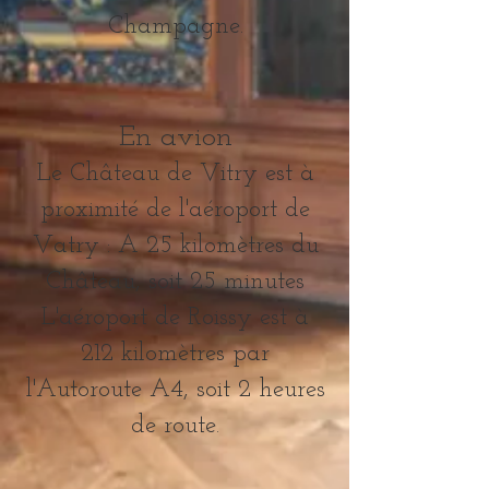
Champagne.
En avion
Le Château de Vitry est à
proximité de l'aéroport de
Vatry : A 25 kilomètres du
Château, soit 25 minutes
L'aéroport de Roissy est à
212 kilomètres par
l'Autoroute A4, soit 2 heures
de route.