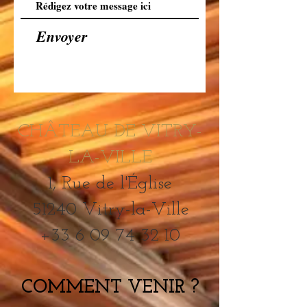
Envoyer
CHÂTEAU DE VITRY-
LA-VILLE
1, Rue de l'Église
51240 Vitry-la-Ville
+33 6 09 74 32 10
COMMENT VENIR ?