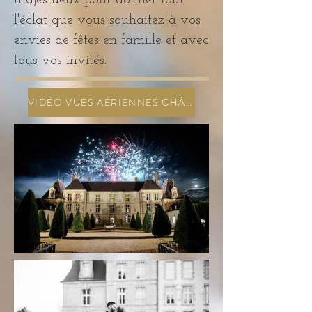
majestueux pour donner tout
l'éclat que vous souhaitez à vos
envies de fêtes en famille et avec
tous vos invités.
VIDÉO VUES AÉRIENNES CHÂTEAU